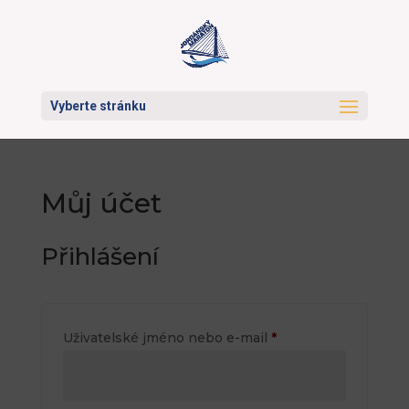
Vyberte stránku
Můj účet
Přihlášení
Povinné
Uživatelské jméno nebo e-mail
*