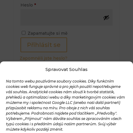
Povinné
Heslo
*
Zapamatujte si mě
Přihlásit se
Zapomněli jste heslo?
Spravovat Souhlas
Na tomto webu používáme soubory cookies. Díky funkčním
cookies web funguje správně a pro jejich použití nepotřebujeme
váš souhlas. Analytické cookies nám slouží k tvorbě statistik,
přehledů a optimalizaci webu a díky marketingovým cookies vám
můžeme my i společnost Google LLC (anebo naši další partneři)
přizpůsobit reklamu na míru. Pro oboje z nich váš souhlas
potřebujeme. Podrobnosti najdete pod tlačítkem „Předvolby".
Výběrem „Přijmout" nám dáváte souhlas se zpracováním všech
typů cookies i s předáním údajů našim partnerům. Svůj výběr
můžete kdykoliv později změnit.