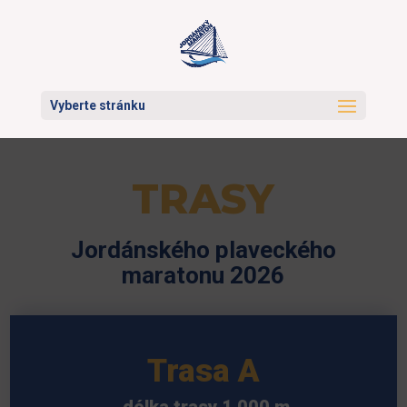
Vyberte stránku
TRASY
Jordánského plaveckého
maratonu 2026
Trasa A